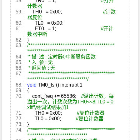
TR0 = 1;
//打开
计数器
TH0 = 0x00;
//计数
器复位
TL0 = 0x00;
ET0 = 1;
//开计
数器中断
}
/**********************************************
********************************
* 描 述 : 定时器0中断服务函数
* 入 参 : 无
* 返回值 : 无
**********************************************
********************************/
void
TM0_Isr() interrupt 1
{
cont_freq += 65536;
//溢出计数，每
溢出一次，计数次数为TH0<<8|TL0 = 0
xffff,经调试结果加1
TH0 = 0x00;
//复位计数器
TL0 = 0x00;
//复位计数器
}
/**********************************************
********************************