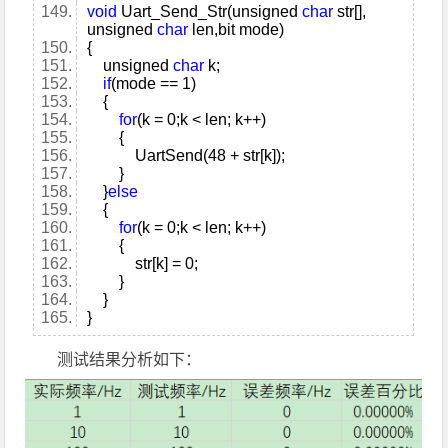
void
Uart_Send_Str(unsigned
char
str[],
unsigned
char
len,bit mode)
{
unsigned
char
k;
if
(mode == 1)
{
for
(k = 0;k < len; k++)
{
UartSend(48 + str[k]);
}
}
else
{
for
(k = 0;k < len; k++)
{
str[k] = 0;
}
}
}
测试结果分析如下：