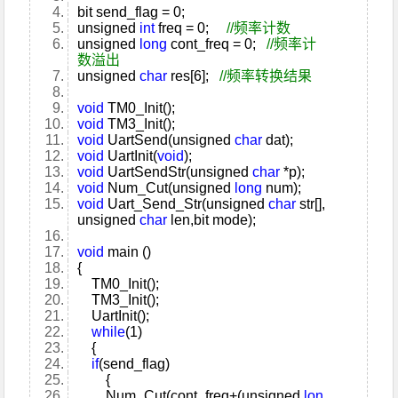
bit send_flag = 0;
unsigned
int
freq = 0;
//频率计数
unsigned
long
cont_freq = 0;
//频率计
数溢出
unsigned
char
res[6];
//频率转换结果
void
TM0_Init();
void
TM3_Init();
void
UartSend(unsigned
char
dat);
void
UartInit(
void
);
void
UartSendStr(unsigned
char
*p);
void
Num_Cut(unsigned
long
num);
void
Uart_Send_Str(unsigned
char
str[],
unsigned
char
len,bit mode);
void
main ()
{
TM0_Init();
TM3_Init();
UartInit();
while
(1)
{
if
(send_flag)
{
Num_Cut(cont_freq+(unsigned
lon