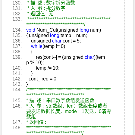
* 描 述 : 数字拆分函数
* 入 参 : 拆分数字
* 返回值 : 无
**********************************************
********************************/
void
Num_Cut(unsigned
long
num)
{ unsigned
long
temp = num;
unsigned
char
cont = 5;
while
(temp != 0)
{
res[cont--] = (unsigned
char
)(tem
p % 10);
temp /= 10;
}
cont_freq = 0;
}
/**********************************************
********************************
* 描 述 : 串口数字数组发送函数
* 入 参 : str:数组，len：数组长度或者
要发送数据长度，mode：1发送，0清零
数组
* 返回值 :
***********************************************
*******************************/