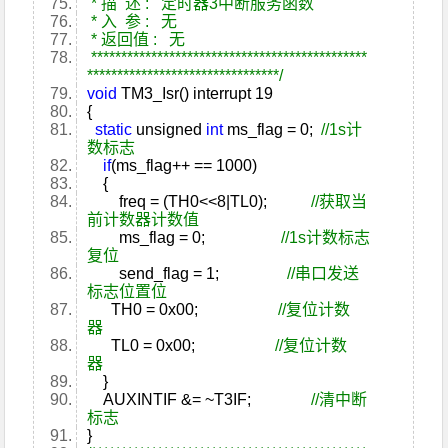
* 描 述 : 定时器3中断服务函数
* 入 参 : 无
* 返回值 : 无
**********************************************
********************************/
void
TM3_Isr() interrupt 19
{
static
unsigned
int
ms_flag = 0;
//1s计
数标志
if
(ms_flag++ == 1000)
{
freq = (TH0<<8|TL0);
//获取当
前计数器计数值
ms_flag = 0;
//1s计数标志
复位
send_flag = 1;
//串口发送
标志位置位
TH0 = 0x00;
//复位计数
器
TL0 = 0x00;
//复位计数
器
}
AUXINTIF &= ~T3IF;
//清中断
标志
}