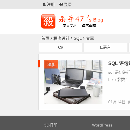
注册
登录
首页
程序设计
SQL
文章
C#
E语言
SQL 语句进
SQL
sql 语句
Like 参数： st
01月14日
3D打印
WordPress