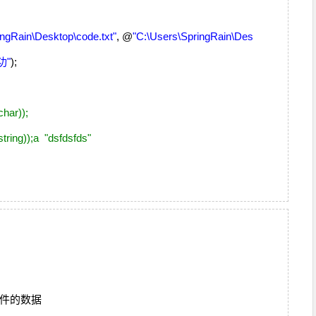
ingRain\Desktop\code.txt"
, @
"C:\Users\SpringRain\Des
功"
);
char));
string));a "dsfdsfds"
;
作文件的数据