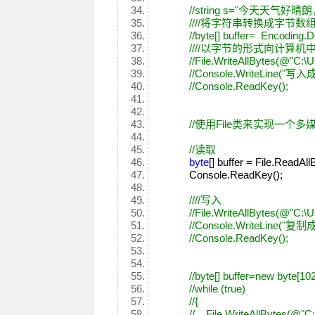
//string s="今天天气好
////将字符串转换成字节数
//byte[] buffer= Encoding.D
////以字节的形式向计算
//File.WriteAllBytes(@"C:\U
//Console.WriteLine("写入
//Console.ReadKey();
//使用File类来实现一个
//读取
byte
[] buffer = File.ReadAl
Console.ReadKey();
////写入
//File.WriteAllBytes(@"C:\
//Console.WriteLine("复制
//Console.ReadKey();
//byte[] buffer=new byte[10
//while (true)
//{
// File.WriteAllBytes(@"C