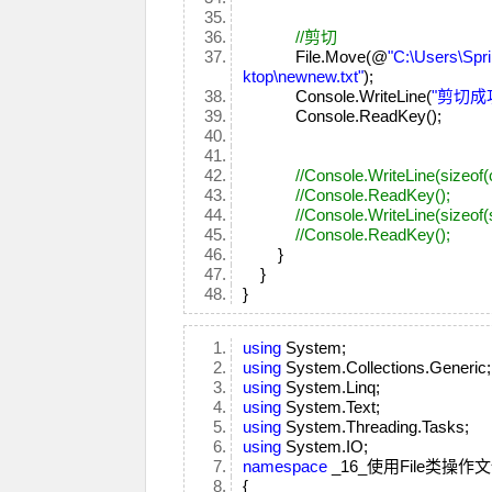
//剪切
File.Move(@
"C:\Users\Spr
ktop\newnew.txt"
);
Console.WriteLine(
"剪切成
Console.ReadKey();
//Console.WriteLine(sizeof(
//Console.ReadKey();
//Console.WriteLine(sizeof(
//Console.ReadKey();
}
}
}
using
System;
using
System.Collections.Generic
using
System.Linq;
using
System.Text;
using
System.Threading.Tasks;
using
System.IO;
namespace
_16_使用File类操
{