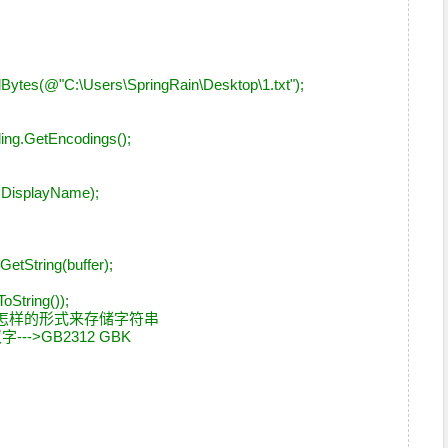
)
AllBytes(@"C:\Users\SpringRain\Desktop\1.txt");
ding.GetEncodings();
.DisplayName);
GetString(buffer);
ToString());
以怎样的形式来存储字符串
->汉字--->GB2312 GBK