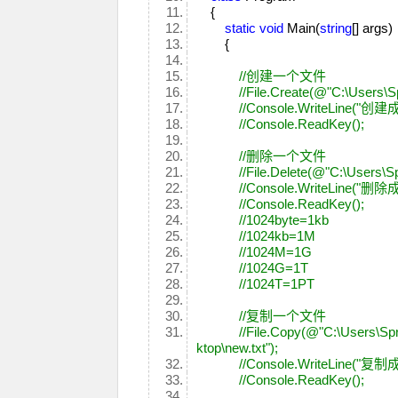
{
static
void
Main(
string
[] args
{
//创建一个文件
//File.Create(@"C:\Users\S
//Console.WriteLine("创建
//Console.ReadKey();
//删除一个文件
//File.Delete(@"C:\Users\S
//Console.WriteLine("删除
//Console.ReadKey();
//1024byte=1kb
//1024kb=1M
//1024M=1G
//1024G=1T
//1024T=1PT
//复制一个文件
//File.Copy(@"C:\Users\Sp
ktop\new.txt");
//Console.WriteLine("复制
//Console.ReadKey();