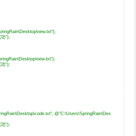
)
pringRain\Desktop\new.txt");
成功");
pringRain\Desktop\new.txt");
成功");
ringRain\Desktop\code.txt", @"C:\Users\SpringRain\Des
成功");