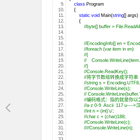
class
Program
{
static
void
Main(
string
[] args
{
//byte[] buffer = File.Read
//EncodingInfo[] en = Enco
//foreach (var item in en)
//{
// Console.WriteLine(item
//}
//Console.ReadKey();
//将字节数组转换成字符串
//string s = Encoding.UTF8.
//Console.WriteLine(s);
// Console.WriteLine(buffer.
//编码格式：指的就是你
//a-z 0-9 Ascii 117 u---
//int n = (int)'u';
//char c = (char)188;
//Console.WriteLine(c);
////Console.WriteLine(n);