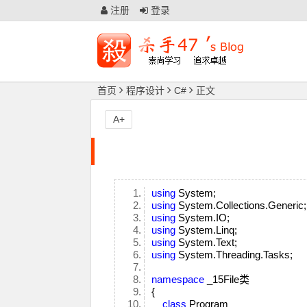
注册
登录
首页
程序设计
C#
正文
A+
using
System;
using
System.Collections.Generic
using
System.IO;
using
System.Linq;
using
System.Text;
using
System.Threading.Tasks;
namespace
_15File类
{
class
Program