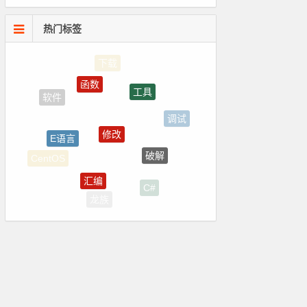
热门标签
函数
工具
修改
调试
E语言
破解
CentOS
汇编
C#
龙族