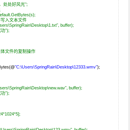
晴朗，处处好风光";
组
efault.GetBytes(s);
机中写入文本文件
sers\SpringRain\Desktop\1.txt", buffer);
成功");
多媒体文件的复制操作
lBytes(@
"C:\Users\SpringRain\Desktop\12333.wmv"
);
Users\SpringRain\Desktop\new.wav", buffer);
成功");
24*1024*5];
:\Users\SpringRain\Desktop\123.wmv", buffer);