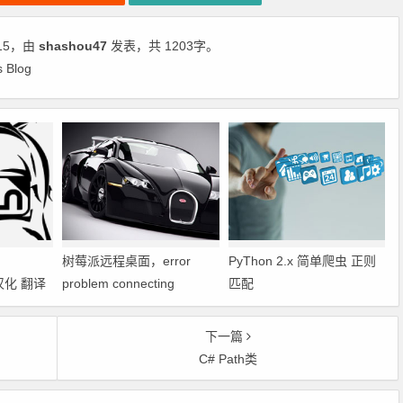
15，由
shashou47
发表，共 1203字。
 Blog
树莓派远程桌面，error
PyThon 2.x 简单爬虫 正则
h 汉化 翻译
problem connecting
匹配
下一篇
C# Path类