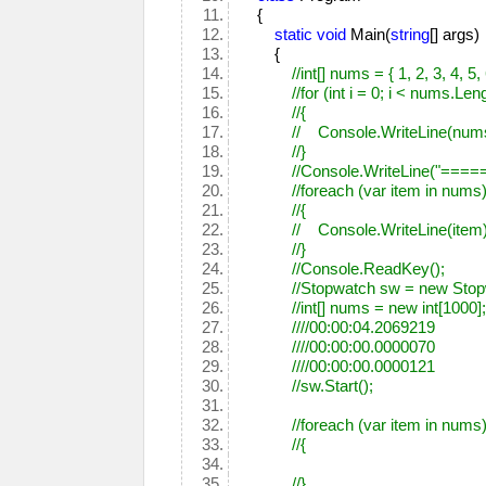
{
static
void
Main(
string
[] args
{
//int[] nums = { 1, 2, 3, 4, 5, 
//for (int i = 0; i < nums.Len
//{
// Console.WriteLine(nums[
//}
//Console.WriteLine("=
//foreach (var item in nums
//{
// Console.WriteLine(item)
//}
//Console.ReadKey();
//Stopwatch sw = new Stop
//int[] nums = new int[1000]
////00:00:04.2069219
////00:00:00.0000070
////00:00:00.0000121
//sw.Start();
//foreach (var item in nums
//{
//}