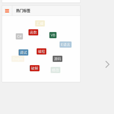
热门标签
函数
VB
C#
E语言
编程
调试
源码
Delphi
破解
修改
下载