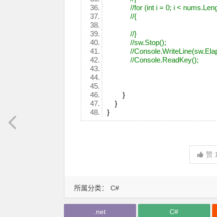
//for (int i = 0; i < nums.Len
//{
//}
//sw.Stop();
//Console.WriteLine(sw.Ela
//Console.ReadKey();
}
}
}
赞
所属分类：
C#
.net
C#