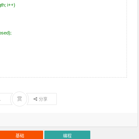
gth; i++)
psed);
赏
1
分享
基础
编程