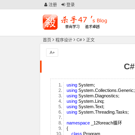
注册
登录
首页
程序设计
C#
正文
A+
C#
using
System;
using
System.Collections.Generic
using
System.Diagnostics;
using
System.Linq;
using
System.Text;
using
System.Threading.Tasks;
namespace
_12foreach循环
{
class
Program