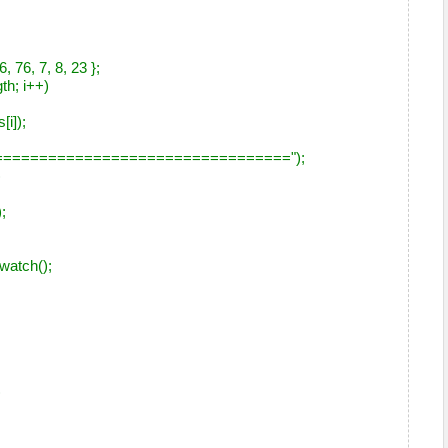
)
6, 76, 7, 8, 23 };
gth; i++)
i]);
====================================");
)
;
watch();
;
)