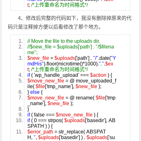
t
;
/*上传重命名为时间格式*/
4、修改后完整的代码如下，我没有删除掉原来的代
码只是注释掉方便以后看修改了那个地方。
// Move the file to the uploads dir.
//$new_file = $uploads['path'] . "/$filena
me";
$new_file
=
$uploads
['path'] .
"/"
.
date
(
"Y
mdHis"
).
floor
(microtime()*1000).
"."
.
$ex
t
;
/*上传重命名为时间格式*/
if
( 'wp_handle_upload' ===
$action
) {
$move_new_file
= @ move_uploaded_f
ile(
$file
['tmp_name'],
$new_file
);
}
else
{
$move_new_file
= @ rename(
$file
['tmp
_name'],
$new_file
);
}
if
( false ===
$move_new_file
) {
if
( 0 ===
strpos
(
$uploads
['basedir'], AB
SPATH ) ) {
$error_path
=
str_replace
( ABSPAT
H,
''
,
$uploads
['basedir'] ) .
$uploads
['su