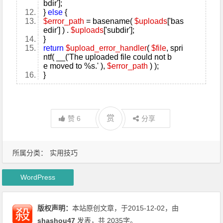
bdir'];
}
else
{
$error_path
=
basename
(
$uploads
['bas
edir'] ) .
$uploads
['subdir'];
}
return
$upload_error_handler
(
$file
, spri
ntf( __('The uploaded file could not b
e moved to %s.' ),
$error_path
) );
}
赏
赞
6
分享
所属分类：
实用技巧
WordPress
版权声明：
本站原创文章，于2015-12-02，由
shashou47
发表，共 2035字。