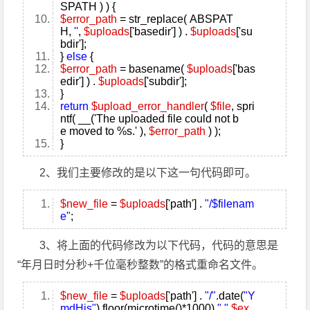
SPATH ) ) {
$error_path
=
str_replace
( ABSPAT
H,
''
,
$uploads
['basedir'] ) .
$uploads
['su
bdir'];
}
else
{
$error_path
=
basename
(
$uploads
['bas
edir'] ) .
$uploads
['subdir'];
}
return
$upload_error_handler
(
$file
, spri
ntf( __('The uploaded file could not b
e moved to %s.' ),
$error_path
) );
}
2、我们主要修改的是以下这一句代码即可。
$new_file
=
$uploads
['path'] .
"/$filenam
e"
;
3、将上面的代码修改为以下代码，代码的意思是
“年月日时分秒+千位毫秒整数”的格式重命名文件。
$new_file
=
$uploads
['path'] .
"/"
.
date
(
"Y
mdHis"
).
floor
(microtime()*1000).
"."
.
$ex