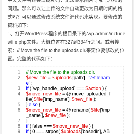
中文文件名还会造成乱码，无法显示图片等乱七八糟的
问题。那么可以让上传的文件自动更改为日期时间的格
式吗？可以通过修改系统文件源代码来实现。要修改的
资料如下：
1、打开WordPress程序的根目录下的/wp-admin/include
s/file.php文件。大概位置在327到334行之间。或者搜
索：// Move the file to the uploads dir.来定位要修改的位
置。完整的代码如下：
// Move the file to the uploads dir.
$new_file
=
$uploads
['path'] .
"/$filenam
e"
;
if
( 'wp_handle_upload' ===
$action
) {
$move_new_file
= @ move_uploaded_f
ile(
$file
['tmp_name'],
$new_file
);
}
else
{
$move_new_file
= @ rename(
$file
['tmp
_name'],
$new_file
);
}
if
( false ===
$move_new_file
) {
if
( 0 ===
strpos
(
$uploads
['basedir'], AB