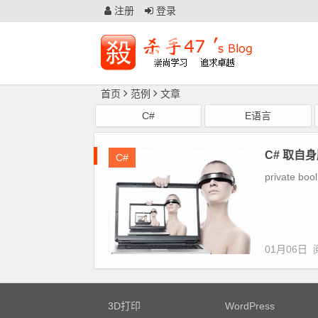
注册
登录
首页
范例
文章
C#
E语言
C# 取自
C#
private boo
01月06日
3D打印
WordPress